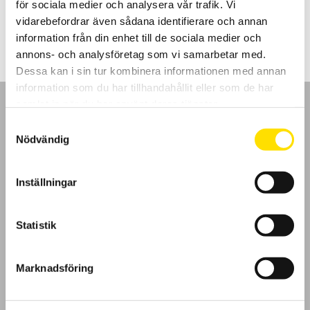
för sociala medier och analysera vår trafik. Vi
Prisintervall:
8,395.00
kr
–
10,990.00
kr
LÄS MER
8,395.00 kr
vidarebefordrar även sådana identifierare och annan
till
information från din enhet till de sociala medier och
10,990.00 kr
annons- och analysföretag som vi samarbetar med.
Dessa kan i sin tur kombinera informationen med annan
information som du har tillhandahållit eller som de har
samlat in när du har använt deras tjänster.
Samtyckesval
Nödvändig
GDPR
Inställningar
Köpvillkor
Statistik
Cookies
Klagomål
Marknadsföring
Kundundersökning