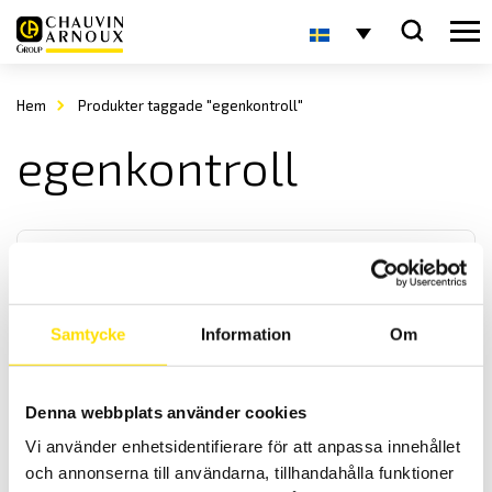
Hem
Produkter taggade "egenkontroll"
egenkontroll
Samtycke
Information
Om
CA6131 & CA6133 Installationstestare
Denna webbplats använder cookies
CA6131 och CA6133 är kompakta installationstestare utan
Vi använder enhetsidentifierare för att anpassa innehållet
undermenyer för enkel användning med automatisk testsekvens
samt Bluetooth kommunikation.
och annonserna till användarna, tillhandahålla funktioner