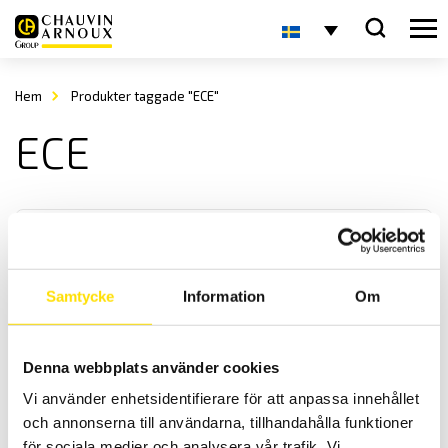
Hem
Produkter taggade "ECE"
ECE
Samtycke
Information
Om
KERN ECE Bordsvåg
Denna webbplats använder cookies
Bordsvågen ECE från Kern är en kompakt och enkel våg med en
Vi använder enhetsidentifierare för att anpassa innehållet
maxkapacitet upp till 50 kg
och annonserna till användarna, tillhandahålla funktioner
för sociala medier och analysera vår trafik. Vi