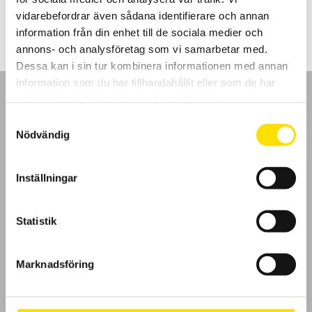
1,490.00
kr
LÄS MER
vidarebefordrar även sådana identifierare och annan
information från din enhet till de sociala medier och
annons- och analysföretag som vi samarbetar med.
Dessa kan i sin tur kombinera informationen med annan
information som du har tillhandahållit eller som de har
samlat in när du har använt deras tjänster.
Samtyckesval
Nödvändig
GDPR
Inställningar
Köpvillkor
Cookies
Statistik
Klagomål
Marknadsföring
Kundundersökning