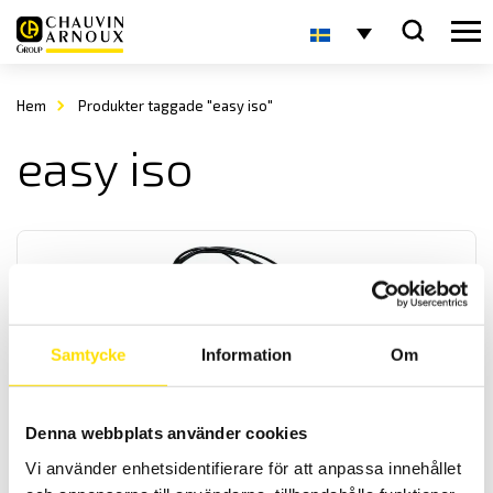
Hem
Produkter taggade "easy iso"
easy iso
Samtycke
Information
Om
Tillbehör installationstestare bläckfisk- kabelrulle
& övrigt
Denna webbplats använder cookies
Tillbehör till alla installations- och kontinuitetstestare som
Vi använder enhetsidentifierare för att anpassa innehållet
kabelrulle med 30 m längd för kontinuitetsmätning samt praktisk
"bläckfisk" för isolationsprovning samt övriga tillbehör till Chauvin-