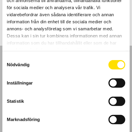
och annonserna till användarna, tillhandahålla funktioner
Arnoux installationstestare.
för sociala medier och analysera vår trafik. Vi
vidarebefordrar även sådana identifierare och annan
Prisintervall:
230.00
kr
–
1,350.00
kr
LÄS MER
230.00 kr
information från din enhet till de sociala medier och
till
1,350.00 kr
annons- och analysföretag som vi samarbetar med.
Dessa kan i sin tur kombinera informationen med annan
information som du har tillhandahållit eller som de har
samlat in när du har använt deras tjänster.
Samtyckesval
Nödvändig
GDPR
Inställningar
Köpvillkor
Statistik
Cookies
Marknadsföring
Klagomål