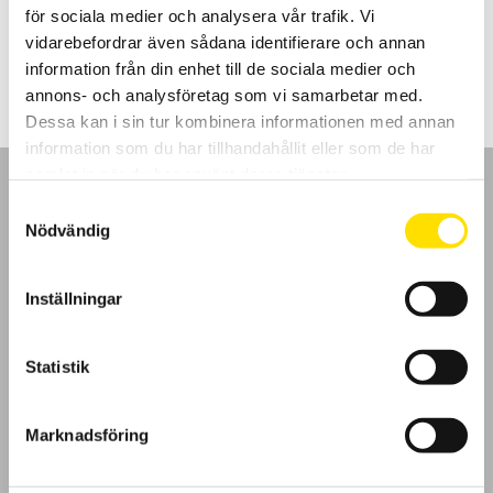
för sociala medier och analysera vår trafik. Vi
Prisintervall:
5,040.00
kr
–
6,695.00
kr
LÄS MER
vidarebefordrar även sådana identifierare och annan
5,040.00 kr
till
information från din enhet till de sociala medier och
6,695.00 kr
annons- och analysföretag som vi samarbetar med.
Dessa kan i sin tur kombinera informationen med annan
information som du har tillhandahållit eller som de har
samlat in när du har använt deras tjänster.
Samtyckesval
Nödvändig
GDPR
Inställningar
Köpvillkor
Statistik
Cookies
Marknadsföring
Klagomål