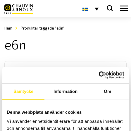
Hem
Produkter taggade "e6n"
e6n
Samtycke
Information
Om
Strömtång typ E
Denna webbplats använder cookies
AC och DC mätande strömtänger som används till alla typer av
multimetrar, oscilloskop, loggrar eller skrivare. Med E27 och BNC
Vi använder enhetsidentifierare för att anpassa innehållet
adapter P01102081 kan tången anslutas till Qualistar och PEL
och annonserna till användarna, tillhandahålla funktioner
produkter.