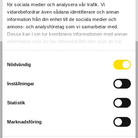
för sociala medier och analysera vår trafik. Vi
Prisintervall:
5,040.00
kr
–
6,695.00
kr
LÄS MER
vidarebefordrar även sådana identifierare och annan
5,040.00 kr
till
information från din enhet till de sociala medier och
6,695.00 kr
annons- och analysföretag som vi samarbetar med.
Dessa kan i sin tur kombinera informationen med annan
information som du har tillhandahållit eller som de har
samlat in när du har använt deras tjänster.
Samtyckesval
Nödvändig
GDPR
Inställningar
Köpvillkor
Statistik
Cookies
Marknadsföring
Klagomål