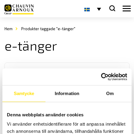
Hem
Produkter taggade "e-tänger"
e-tänger
Samtycke
Information
Om
Strömtång typ E
Denna webbplats använder cookies
AC och DC mätande strömtänger som används till alla typer av
multimetrar, oscilloskop, loggrar eller skrivare. Med E27 och BNC
Vi använder enhetsidentifierare för att anpassa innehållet
adapter P01102081 kan tången anslutas till Qualistar och PEL
och annonserna till användarna, tillhandahålla funktioner
produkter.