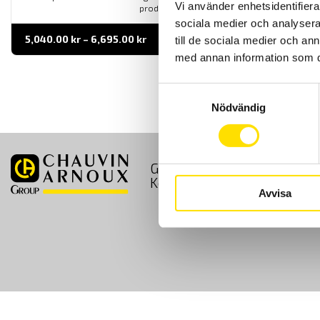
Vi använder enhetsidentifierar
produkter.
sociala medier och analysera 
Prisintervall:
5,040.00
kr
–
6,695.00
kr
LÄS MER
till de sociala medier och a
5,040.00 kr
med annan information som du 
till
6,695.00 kr
Samtyckesval
Nödvändig
GDPR
Köpvillkor
Kontakt
Avvisa