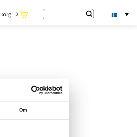
ukorg
0
Om