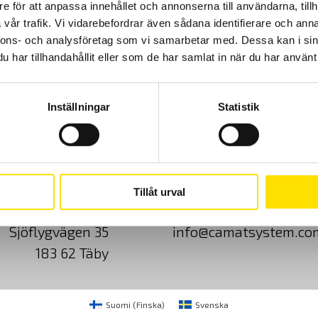
e för att anpassa innehållet och annonserna till användarna, tillh
vår trafik. Vi vidarebefordrar även sådana identifierare och anna
nnons- och analysföretag som vi samarbetar med. Dessa kan i sin
har tillhandahållit eller som de har samlat in när du har använt 
Inställningar
Statistik
Cookies
Klagomål
Kundundersökni
Tillåt urval
CA Mätsystem AB
08-50 52 68 00
Sjöflygvägen 35
info@camatsystem.co
183 62 Täby
Suomi
(
Finska
)
Svenska