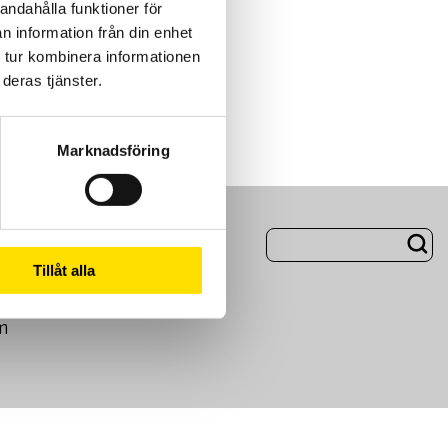
andahålla funktioner för
n information från din enhet
 tur kombinera informationen
deras tjänster.
Marknadsföring
ng
Om Oss
Tillåt alla
m