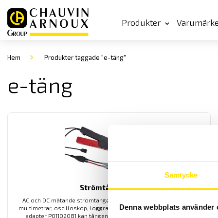
Produkter
Varumärk
Hem
Produkter taggade "e-täng"
e-täng
Samtycke
Strömtång typ E
AC och DC mätande strömtänger som används till alla typer av
Denna webbplats använder 
multimetrar, oscilloskop, loggrar eller skrivare. Med E27 och BNC
adapter P01102081 kan tången anslutas till Qualistar och PEL