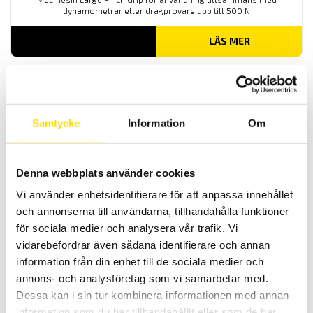
dynamometrar eller dragprovare upp till 500 N
LÄS MER
Samtycke
Information
Om
Denna webbplats använder cookies
Mecmesin Small pinch grip
Vi använder enhetsidentifierare för att anpassa innehållet
Mecmesin Small Pinch Grip för användning tillsammans med
och annonserna till användarna, tillhandahålla funktioner
dynamometrar eller dragprovare upp till 200 N
för sociala medier och analysera vår trafik. Vi
vidarebefordrar även sådana identifierare och annan
LÄS MER
information från din enhet till de sociala medier och
annons- och analysföretag som vi samarbetar med.
Dessa kan i sin tur kombinera informationen med annan
information som du har tillhandahållit eller som de har