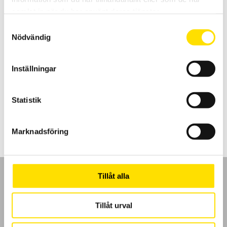
samlat in när du har använt deras tjänster.
Samtyckesval
Nödvändig
Mecmesin pinch grip 2 kN
Inställningar
Mecmesin Pinch Grip för användning tillsammans med
dynamometrar eller dragprovare upp till 2 kN
Statistik
LÄS MER
Marknadsföring
Tillåt alla
Tillåt urval
GDPR