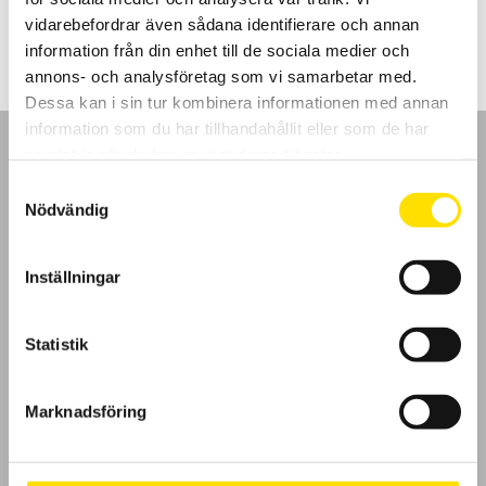
LÄS MER
vidarebefordrar även sådana identifierare och annan
information från din enhet till de sociala medier och
annons- och analysföretag som vi samarbetar med.
Dessa kan i sin tur kombinera informationen med annan
information som du har tillhandahållit eller som de har
samlat in när du har använt deras tjänster.
Samtyckesval
Nödvändig
GDPR
Inställningar
Köpvillkor
Cookies
Statistik
Klagomål
Marknadsföring
Kundundersökning