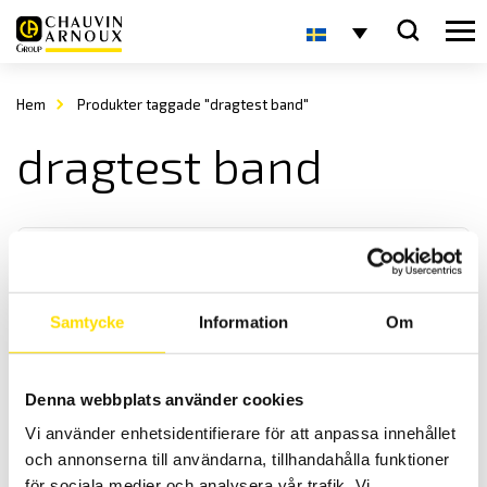
Hem
Produkter taggade "dragtest band"
dragtest band
Samtycke
Information
Om
Mecmesin Toggle Clamp
Denna webbplats använder cookies
Mecmesin Toggle Clamp för användning med dragprovare och
Vi använder enhetsidentifierare för att anpassa innehållet
dynamometer med kapacitet upp till 500 N
och annonserna till användarna, tillhandahålla funktioner
för sociala medier och analysera vår trafik. Vi