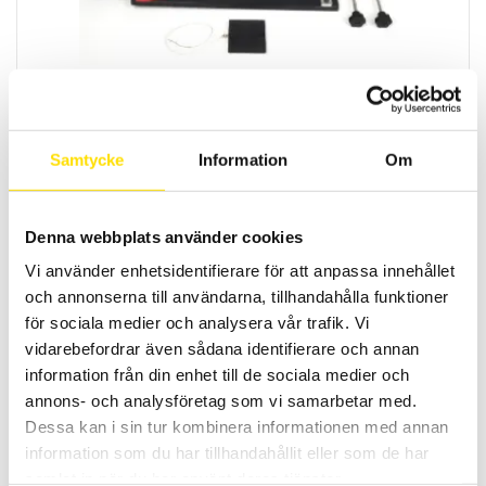
Mecmesin Coefficient of Friction Fixture
Friktionsfixrur från Mecmesin för mätning av
friktionskoefficienten
mellan två olika ytor enligt
ASTM D1894
och ISO8295
Samtycke
Information
Om
LÄS MER
Denna webbplats använder cookies
Vi använder enhetsidentifierare för att anpassa innehållet
och annonserna till användarna, tillhandahålla funktioner
för sociala medier och analysera vår trafik. Vi
vidarebefordrar även sådana identifierare och annan
information från din enhet till de sociala medier och
annons- och analysföretag som vi samarbetar med.
Mecmesin Cable Cam Grip
Dessa kan i sin tur kombinera informationen med annan
Mecmesin Cable Cam grip är en enkel fixtur för dragtest upp till 5 kN
information som du har tillhandahållit eller som de har
av bland annat kablar, kabelskor mm
samlat in när du har använt deras tjänster.