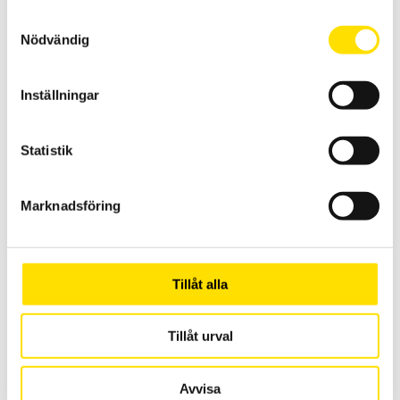
LÄS MER
Samtyckesval
Nödvändig
Inställningar
Statistik
Marknadsföring
Mecmesin Lever Operated Cam grip
Spakmanövrerad Mecmesin fixtur för dragtester, används med
dragprovare
LÄS MER
Tillåt alla
Tillåt urval
Avvisa