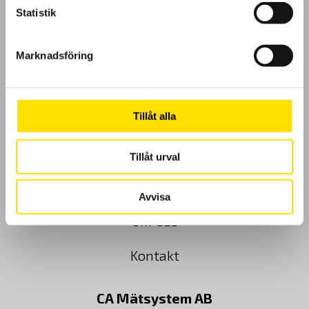
Statistik
GDPR
Marknadsföring
Köpvillkor
Cookies
Tillåt alla
Klagomål
Tillåt urval
Kundundersökning
Avvisa
Om Oss
Kontakt
CA Mätsystem AB