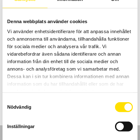
LÄS MER
Denna webbplats använder cookies
Vi använder enhetsidentifierare för att anpassa innehållet
och annonserna till användarna, tillhandahålla funktioner
för sociala medier och analysera vår trafik. Vi
vidarebefordrar även sådana identifierare och annan
information från din enhet till de sociala medier och
Mecmesin Small pinch grip
annons- och analysföretag som vi samarbetar med.
Mecmesin Small Pinch Grip för användning tillsammans med
Dessa kan i sin tur kombinera informationen med annan
dynamometrar eller dragprovare upp till 200 N
information som du har tillhandahållit eller som de har
samlat in när du har använt deras tjänster.
LÄS MER
Samtyckesval
Nödvändig
Inställningar