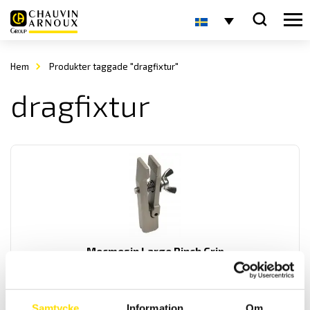
Hem
Produkter taggade "dragfixtur"
dragfixtur
Mecmesin Large Pinch Grip
Mecmesin Large Pinch Grip för användning tillsammans med
dynamometrar eller dragprovare upp till 500 N
Samtycke
Information
Om