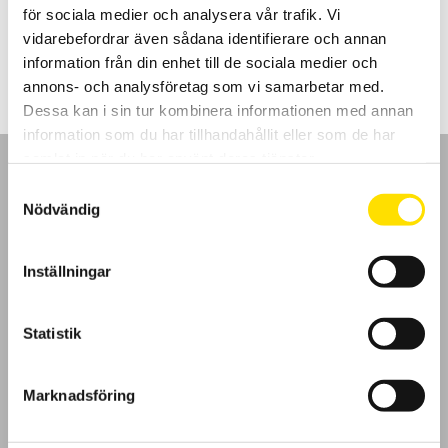
för sociala medier och analysera vår trafik. Vi
LÄS MER
vidarebefordrar även sådana identifierare och annan
information från din enhet till de sociala medier och
annons- och analysföretag som vi samarbetar med.
Dessa kan i sin tur kombinera informationen med annan
information som du har tillhandahållit eller som de har
samlat in när du har använt deras tjänster.
Samtyckesval
Nödvändig
GDPR
Inställningar
Köpvillkor
Statistik
Cookies
Marknadsföring
Klagomål