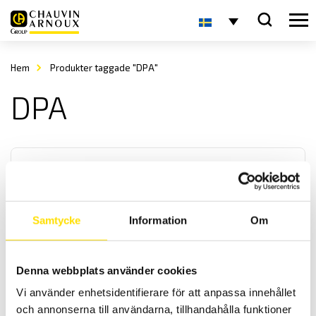
Hem
Produkter taggade "DPA"
DPA
Samtycke
Information
Om
Digitala panelinstrument
Denna webbplats använder cookies
Digitala panelinstrument med 4- eller 5- siffror i DIN storlek från
48 x 24 mm. Med ingångar för V, mA, TRMS AC, Hz, PT100 och
Vi använder enhetsidentifierare för att anpassa innehållet
resistans. Programmerbara skalor och modeller med max- min
och annonserna till användarna, tillhandahålla funktioner
funktion och inställbara larm.