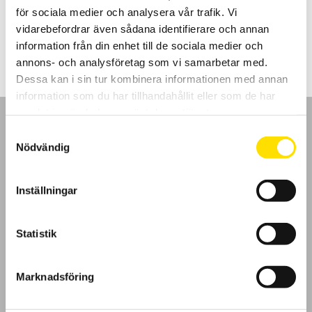
för sociala medier och analysera vår trafik. Vi
Prisintervall:
6,760.00
kr
–
10,980.00
kr
LÄS MER
vidarebefordrar även sådana identifierare och annan
6,760.00 kr
till
information från din enhet till de sociala medier och
10,980.00 kr
annons- och analysföretag som vi samarbetar med.
Dessa kan i sin tur kombinera informationen med annan
information som du har tillhandahållit eller som de har
samlat in när du har använt deras tjänster.
Samtyckesval
Nödvändig
GDPR
Inställningar
Köpvillkor
Statistik
Cookies
Marknadsföring
Klagomål