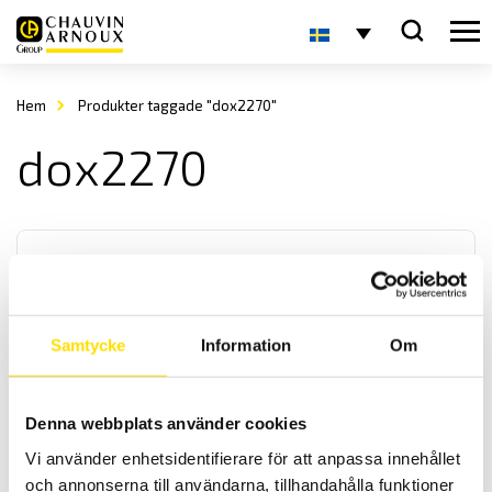
Hem
Produkter taggade "dox2270"
dox2270
Samtycke
Information
Om
DOX2025B, DOX2070B & DOX2100B Digitala
oscilloskop
Denna webbplats använder cookies
Oscilloskopserie med stor tydlig 7” färgskärm och med
Vi använder enhetsidentifierare för att anpassa innehållet
bandbredder från 25 MHz till 100 MHz . Upp till 1 GS / s sampling.
och annonserna till användarna, tillhandahålla funktioner
Med USB och ethernet kommunikation för PC.