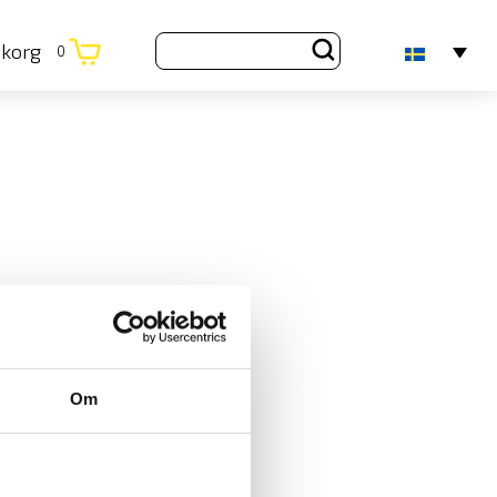
ukorg
0
Om