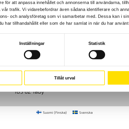
e för att anpassa innehållet och annonserna till användarna, tillh
vår trafik. Vi vidarebefordrar även sådana identifierare och anna
nnons- och analysföretag som vi samarbetar med. Dessa kan i sin
har tillhandahållit eller som de har samlat in när du har använt 
Inställningar
Statistik
Cookies
Klagomål
Kundundersökni
CA Mätsystem AB
08-50 52 68 00
Tillåt urval
Sjöflygvägen 35
info@camatsystem.co
183 62 Täby
Suomi
(
Finska
)
Svenska