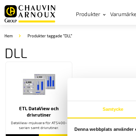
Produkter
Varumärk
Hem
Produkter taggade "DLL"
DLL
ETL DataView och
Samtycke
drivrutiner
DataView-mjukvara för ATS400-
serien samt drivrutiner.
Denna webbplats använder 