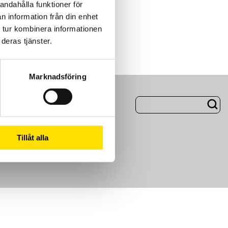
andahålla funktioner för
n information från din enhet
 tur kombinera informationen
deras tjänster.
Marknadsföring
ng
Om Oss
Tillåt alla
m