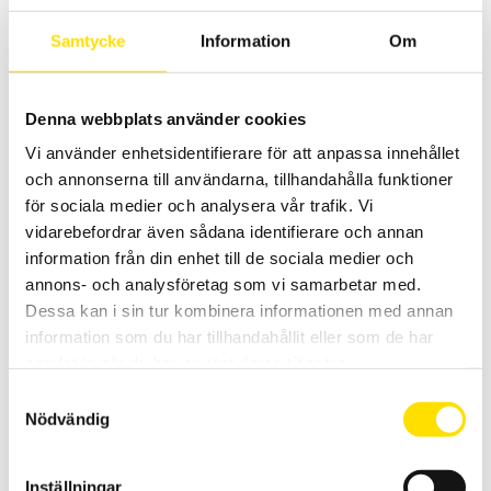
Samtycke
Information
Om
LÄS MER
Denna webbplats använder cookies
Vi använder enhetsidentifierare för att anpassa innehållet
och annonserna till användarna, tillhandahålla funktioner
för sociala medier och analysera vår trafik. Vi
vidarebefordrar även sådana identifierare och annan
information från din enhet till de sociala medier och
Mecmesin Betongprovare Shotcrete Penetrometer
annons- och analysföretag som vi samarbetar med.
1000N
Dessa kan i sin tur kombinera informationen med annan
Noggrann och användarvänlig tryckhållfasthetsprovare med
information som du har tillhandahållit eller som de har
inbyggd 1000 N lastcell från Mecmesin för mätning av
samlat in när du har använt deras tjänster.
motståndskraft på sprutbetong.
Samtyckesval
LÄS MER
Nödvändig
Inställningar