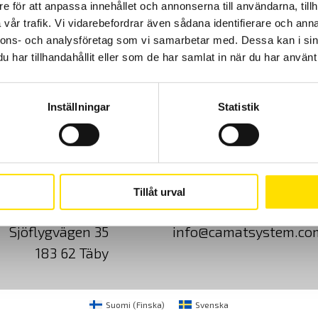
e för att anpassa innehållet och annonserna till användarna, tillh
vår trafik. Vi vidarebefordrar även sådana identifierare och anna
nnons- och analysföretag som vi samarbetar med. Dessa kan i sin
har tillhandahållit eller som de har samlat in när du har använt 
Inställningar
Statistik
Cookies
Klagomål
Kundundersökni
Tillåt urval
CA Mätsystem AB
08-50 52 68 00
Sjöflygvägen 35
info@camatsystem.co
183 62 Täby
Suomi
(
Finska
)
Svenska