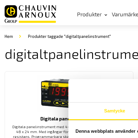
Produkter
Varumärk
Hem
Produkter taggade "digitaltpanelinstrument"
digitaltpanelinstrum
Samtycke
Digitala panelinstrument
Digitala panelinstrument med 4- eller 5- siffror i DIN storlek från
Denna webbplats använder 
48 x 24 mm. Med ingångar för V, mA, TRMS AC, Hz, PT100 och
resistans. Programmerbara skalor och modeller med max- min