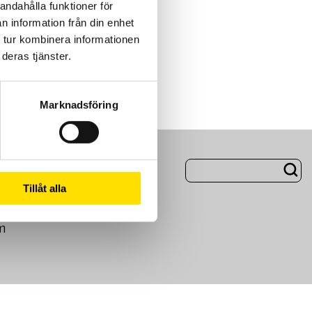
andahålla funktioner för
n information från din enhet
 tur kombinera informationen
deras tjänster.
Marknadsföring
ng
Om Oss
Tillåt alla
m