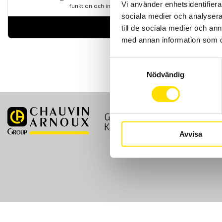
Vi använder enhetsidentifierar
funktion och inställbara larm.
sociala medier och analysera 
LÄS MER
till de sociala medier och a
med annan information som du 
Samtyckesval
Nödvändig
GDPR
Köpvillkor
Kontakt
Avvisa