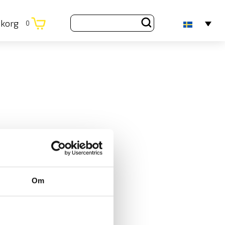
ukorg
0
Om