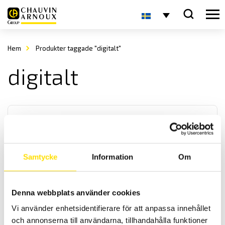
Hem
Produkter taggade "digitalt"
digitalt
Samtycke
Information
Om
Digitala panelinstrument
Denna webbplats använder cookies
Digitala panelinstrument med 4- eller 5- siffror i DIN storlek från
48 x 24 mm. Med ingångar för V, mA, TRMS AC, Hz, PT100 och
Vi använder enhetsidentifierare för att anpassa innehållet
resistans. Programmerbara skalor och modeller med max- min
och annonserna till användarna, tillhandahålla funktioner
funktion och inställbara larm.