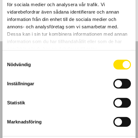
för sociala medier och analysera vår trafik. Vi
LÄS MER
vidarebefordrar även sådana identifierare och annan
information från din enhet till de sociala medier och
annons- och analysföretag som vi samarbetar med.
Dessa kan i sin tur kombinera informationen med annan
information som du har tillhandahållit eller som de har
samlat in när du har använt deras tjänster.
Samtyckesval
Nödvändig
GDPR
Inställningar
Köpvillkor
Statistik
Cookies
Marknadsföring
Klagomål