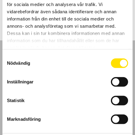
för sociala medier och analysera vår trafik. Vi
Prisintervall:
2,260.00
kr
–
4,460.00
kr
LÄS MER
vidarebefordrar även sådana identifierare och annan
2,260.00 kr
till
information från din enhet till de sociala medier och
4,460.00 kr
annons- och analysföretag som vi samarbetar med.
Dessa kan i sin tur kombinera informationen med annan
information som du har tillhandahållit eller som de har
samlat in när du har använt deras tjänster.
Samtyckesval
Nödvändig
GDPR
Inställningar
Köpvillkor
Statistik
Cookies
Marknadsföring
Klagomål