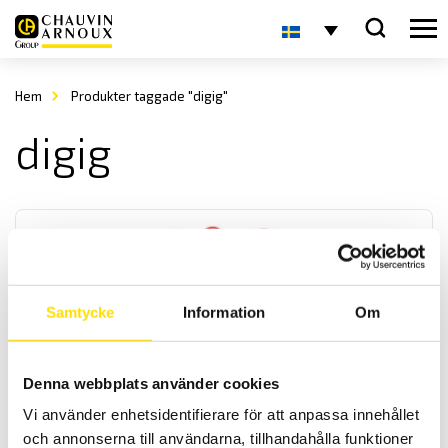
Hem
Produkter taggade "digig"
digig
Samtycke
Information
Om
DigiFlex MA400 & MA4000
Denna webbplats använder cookies
Den smidigaste strömtången för växelströmsmätning att ha med
överallt. Välj mellan fyra modeller med olika strömområden och
Vi använder enhetsidentifierare för att anpassa innehållet
längder på dessa flexibla rogowskispolar. Från 17 cm till 1 m längd
och annonserna till användarna, tillhandahålla funktioner
för att passa i många applikationer