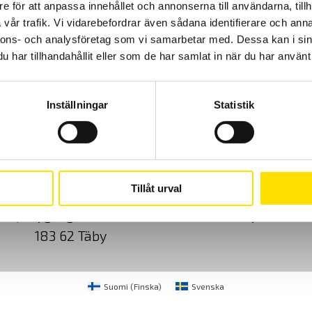
e för att anpassa innehållet och annonserna till användarna, tillh
vår trafik. Vi vidarebefordrar även sådana identifierare och anna
nnons- och analysföretag som vi samarbetar med. Dessa kan i sin
har tillhandahållit eller som de har samlat in när du har använt 
Inställningar
Statistik
Cookies
Klagomål
Kundundersökni
Tillåt urval
CA Mätsystem AB
08-50 52 68 00
Sjöflygvägen 35
info@camatsystem.co
183 62 Täby
Suomi
(
Finska
)
Svenska