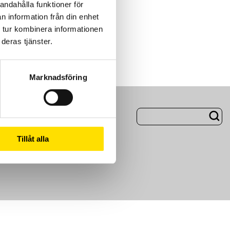
andahålla funktioner för
n information från din enhet
 tur kombinera informationen
deras tjänster.
Marknadsföring
ng
Om Oss
Tillåt alla
m