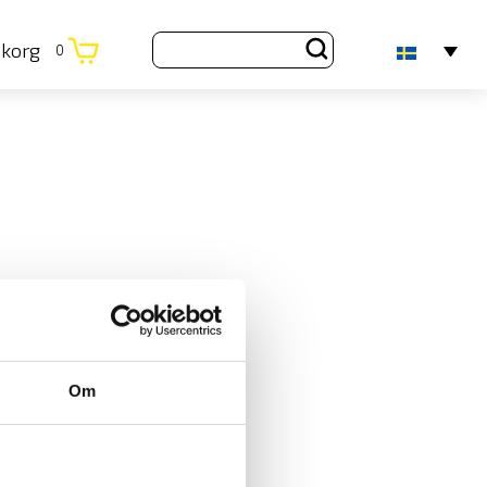
ukorg
0
Om