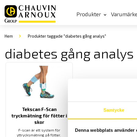
Produkter
Varumärk
Hem
Produkter taggade "diabetes gång analys"
diabetes gång analys
Tekscan F-Scan
Samtycke
tryckmätning för fötter i
skor
Denna webbplats använder 
F-scan är ett system för
yttrycksmätning på fötter.