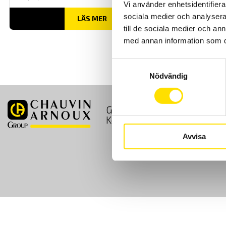
Vi använder enhetsidentifierar
sociala medier och analysera 
LÄS MER
till de sociala medier och a
med annan information som du 
Samtyckesval
Nödvändig
GDPR
Köpvillkor
Kontakt
Avvisa