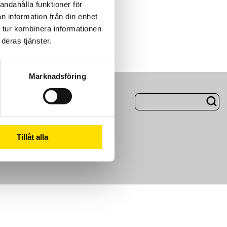
andahålla funktioner för
n information från din enhet
 tur kombinera informationen
deras tjänster.
Marknadsföring
ng
Om Oss
Tillåt alla
m