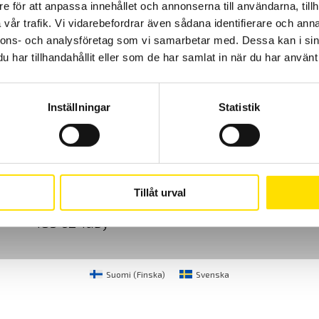
e för att anpassa innehållet och annonserna till användarna, tillh
vår trafik. Vi vidarebefordrar även sådana identifierare och anna
nnons- och analysföretag som vi samarbetar med. Dessa kan i sin
har tillhandahållit eller som de har samlat in när du har använt 
Inställningar
Statistik
Cookies
Klagomål
Kundundersökni
CA Mätsystem AB
08-50 52 68 00
Tillåt urval
Sjöflygvägen 35
info@camatsystem.co
183 62 Täby
Suomi
(
Finska
)
Svenska