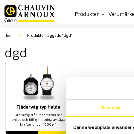
Produkter
Varumärk
Hem
Produkter taggade "dgd"
dgd
Fjädervåg typ Halda
Samtycke
Gramvåg från Mecmesin för
enkel och
billig
mätning av låga
krafter
under
1000 gf.
Denna webbplats använder 