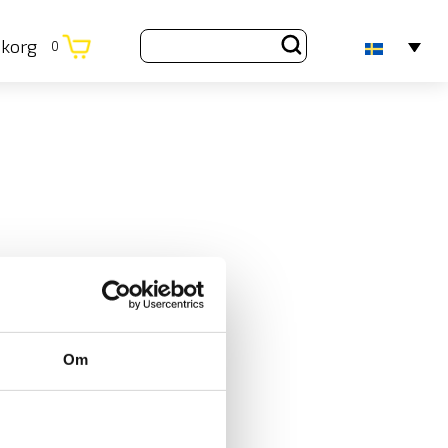
ukorg
0
Om