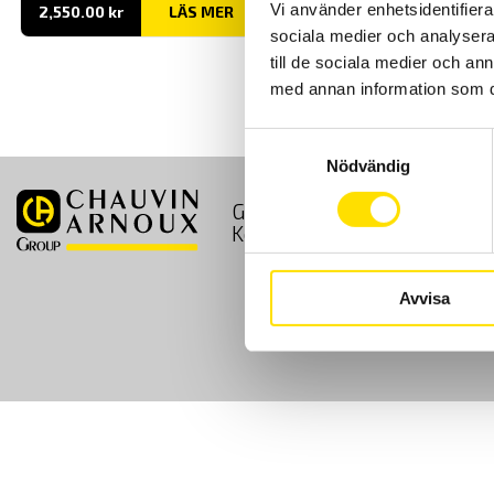
Vi använder enhetsidentifierar
2,550.00
kr
LÄS MER
sociala medier och analysera 
till de sociala medier och a
med annan information som du 
Samtyckesval
Nödvändig
GDPR
Köpvillkor
Kontakt
Avvisa