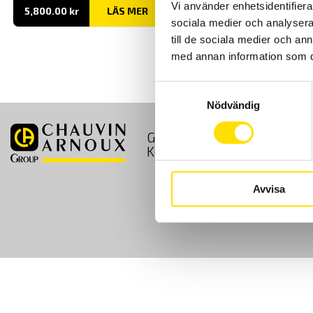
Vi använder enhetsidentifierar
5,800.00
kr
LÄS MER
sociala medier och analysera 
till de sociala medier och a
med annan information som du 
Samtyckesval
Nödvändig
GDPR
Köpvillkor
Kontakt
Avvisa