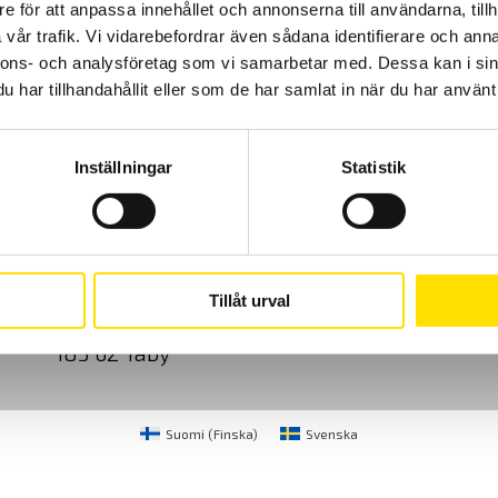
e för att anpassa innehållet och annonserna till användarna, tillh
vår trafik. Vi vidarebefordrar även sådana identifierare och anna
nnons- och analysföretag som vi samarbetar med. Dessa kan i sin
har tillhandahållit eller som de har samlat in när du har använt 
Inställningar
Statistik
Cookies
Klagomål
Kundundersökni
CA Mätsystem AB
08-50 52 68 00
Tillåt urval
Sjöflygvägen 35
info@camatsystem.co
183 62 Täby
Suomi
(
Finska
)
Svenska