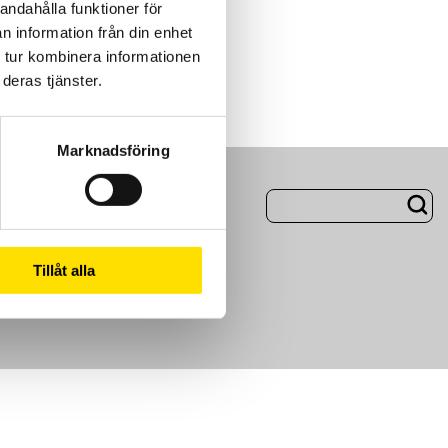
andahålla funktioner för
n information från din enhet
 tur kombinera informationen
deras tjänster.
Marknadsföring
ng
Om Oss
Tillåt alla
m