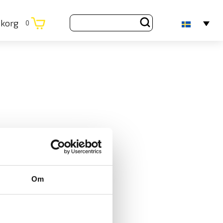
ukorg
0
Om