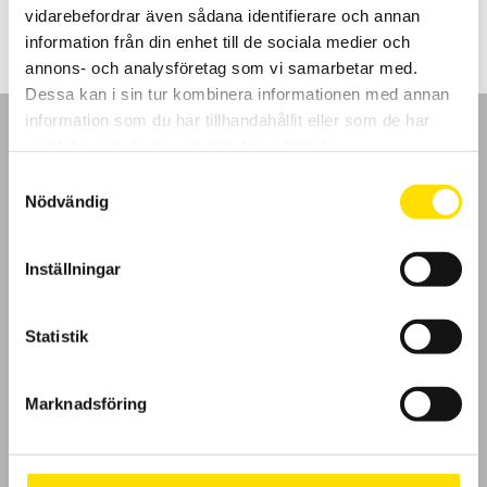
vidarebefordrar även sådana identifierare och annan
information från din enhet till de sociala medier och
annons- och analysföretag som vi samarbetar med.
Dessa kan i sin tur kombinera informationen med annan
information som du har tillhandahållit eller som de har
samlat in när du har använt deras tjänster.
Samtyckesval
Nödvändig
GDPR
Inställningar
Köpvillkor
Cookies
Statistik
Klagomål
Marknadsföring
Kundundersökning