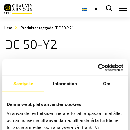
Hem
Produkter taggade "DC 50-Y2"
DC 50-Y2
Samtycke
Information
Om
Denna webbplats använder cookies
Sauter Statisk momentgivare DC-Y2
Vi använder enhetsidentifierare för att anpassa innehållet
Statisk momentgivare med hög noggrannhet.
och annonserna till användarna, tillhandahålla funktioner
5,800.00
kr
LÄS MER
för sociala medier och analysera vår trafik. Vi