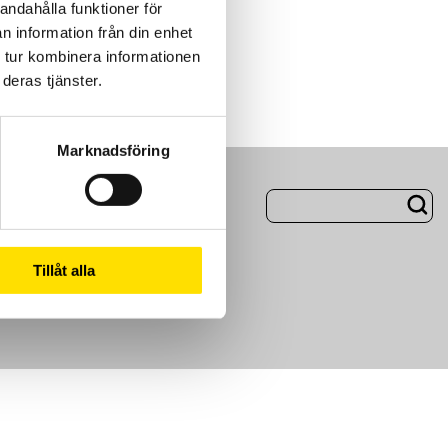
andahålla funktioner för
n information från din enhet
 tur kombinera informationen
deras tjänster.
Marknadsföring
ng
Om Oss
Tillåt alla
m