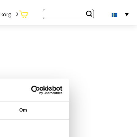
ukorg
0
Om