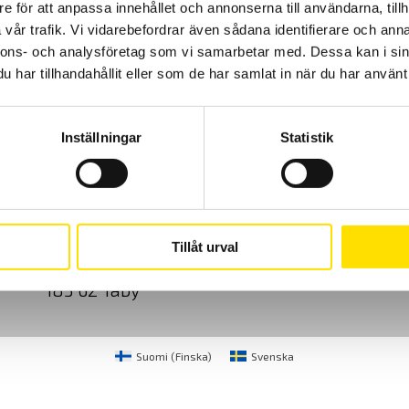
e för att anpassa innehållet och annonserna till användarna, tillh
vår trafik. Vi vidarebefordrar även sådana identifierare och anna
nnons- och analysföretag som vi samarbetar med. Dessa kan i sin
har tillhandahållit eller som de har samlat in när du har använt 
Inställningar
Statistik
Cookies
Klagomål
Kundundersökni
CA Mätsystem AB
08-50 52 68 00
Tillåt urval
Sjöflygvägen 35
info@camatsystem.co
183 62 Täby
Suomi
(
Finska
)
Svenska