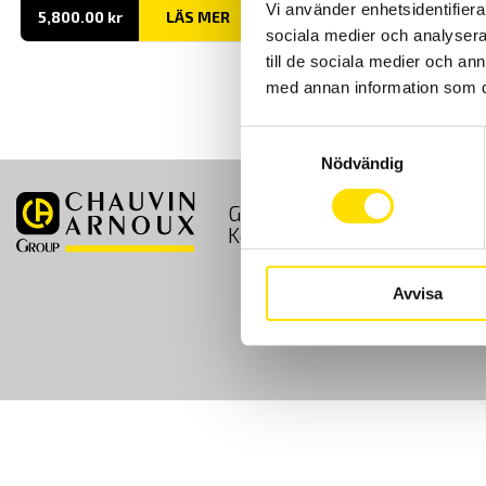
Vi använder enhetsidentifierar
5,800.00
kr
LÄS MER
sociala medier och analysera 
till de sociala medier och a
med annan information som du 
Samtyckesval
Nödvändig
GDPR
Köpvillkor
Kontakt
Avvisa