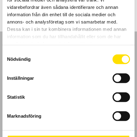
5,950.00
kr
LÄS MER
vidarebefordrar även sådana identifierare och annan
information från din enhet till de sociala medier och
annons- och analysföretag som vi samarbetar med.
Dessa kan i sin tur kombinera informationen med annan
information som du har tillhandahållit eller som de har
samlat in när du har använt deras tjänster.
Samtyckesval
Nödvändig
GDPR
Inställningar
Köpvillkor
Cookies
Statistik
Klagomål
Marknadsföring
Kundundersökning