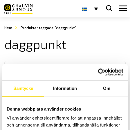
Hem
Produkter taggade "daggpunkt"
daggpunkt
Samtycke
Information
Om
CA 1246 Luftfuktighet – Temperaturmätare
Denna webbplats använder cookies
För mätning av relativ fuktighet, daggpunkt och temperatur på luft.
Vi använder enhetsidentifierare för att anpassa innehållet
Kan anslutas via Bluetooth till värmekamera CA1954 för visning av
temperatur och luftfuktighet direkt i dess display.
och annonserna till användarna, tillhandahålla funktioner