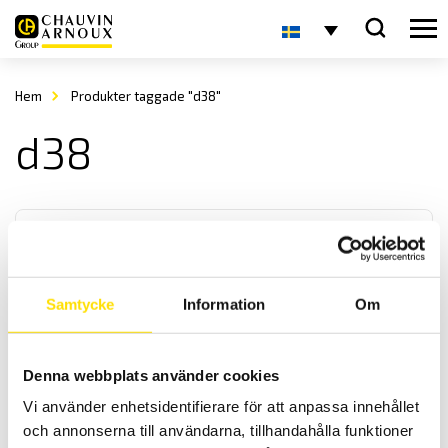
Hem
Produkter taggade "d38"
d38
Samtycke
Information
Om
Strömtång typ D
Denna webbplats använder cookies
Denna serie strömtänger är för de riktigt höga AC strömmarna. Med
Vi använder enhetsidentifierare för att anpassa innehållet
mycket låg fasvridning samt med ett brett frekvensband fås
hög noggrannhet.
och annonserna till användarna, tillhandahålla funktioner