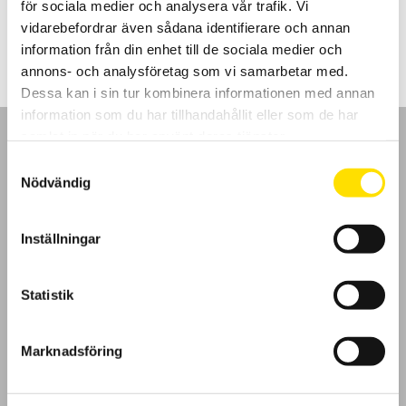
för sociala medier och analysera vår trafik. Vi
Prisintervall:
5,795.00
kr
–
9,940.00
kr
LÄS MER
5,795.00 kr
vidarebefordrar även sådana identifierare och annan
till
information från din enhet till de sociala medier och
9,940.00 kr
annons- och analysföretag som vi samarbetar med.
Dessa kan i sin tur kombinera informationen med annan
information som du har tillhandahållit eller som de har
samlat in när du har använt deras tjänster.
Samtyckesval
Nödvändig
GDPR
Inställningar
Köpvillkor
Statistik
Cookies
Klagomål
Marknadsföring
Kundundersökning