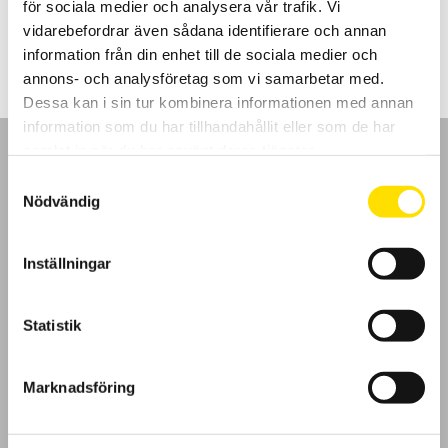
för sociala medier och analysera vår trafik. Vi
Prisintervall:
5,795.00
kr
–
9,940.00
kr
LÄS MER
5,795.00 kr
vidarebefordrar även sådana identifierare och annan
till
information från din enhet till de sociala medier och
9,940.00 kr
annons- och analysföretag som vi samarbetar med.
Dessa kan i sin tur kombinera informationen med annan
information som du har tillhandahållit eller som de har
samlat in när du har använt deras tjänster.
Samtyckesval
Nödvändig
GDPR
Inställningar
Köpvillkor
Statistik
Cookies
Klagomål
Marknadsföring
Kundundersökning