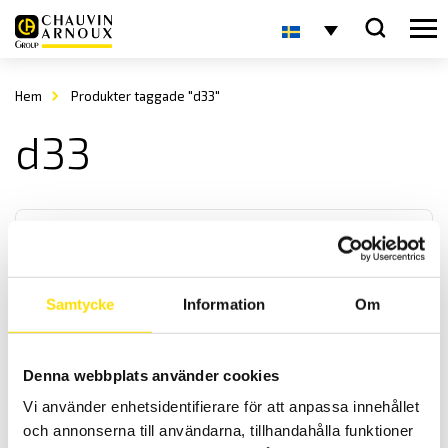
Hem
Produkter taggade "d33"
d33
Samtycke
Information
Om
Strömtång typ D
Denna webbplats använder cookies
Denna serie strömtänger är för de riktigt höga AC strömmarna. Med
Vi använder enhetsidentifierare för att anpassa innehållet
mycket låg fasvridning samt med ett brett frekvensband fås
hög noggrannhet.
och annonserna till användarna, tillhandahålla funktioner