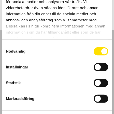
för sociala medier och analysera vår trafik. Vi
Prisintervall:
5,795.00
kr
–
9,940.00
kr
LÄS MER
5,795.00 kr
vidarebefordrar även sådana identifierare och annan
till
information från din enhet till de sociala medier och
9,940.00 kr
annons- och analysföretag som vi samarbetar med.
Dessa kan i sin tur kombinera informationen med annan
information som du har tillhandahållit eller som de har
samlat in när du har använt deras tjänster.
Samtyckesval
Nödvändig
GDPR
Inställningar
Köpvillkor
Statistik
Cookies
Klagomål
Marknadsföring
Kundundersökning