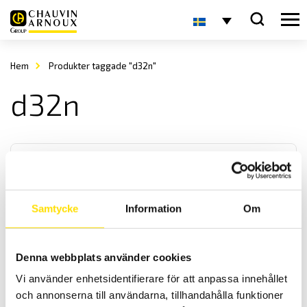
Hem
Produkter taggade "d32n"
d32n
Samtycke
Information
Om
Strömtång typ D
Denna webbplats använder cookies
Denna serie strömtänger är för de riktigt höga AC strömmarna. Med
Vi använder enhetsidentifierare för att anpassa innehållet
mycket låg fasvridning samt med ett brett frekvensband fås
hög noggrannhet.
och annonserna till användarna, tillhandahålla funktioner