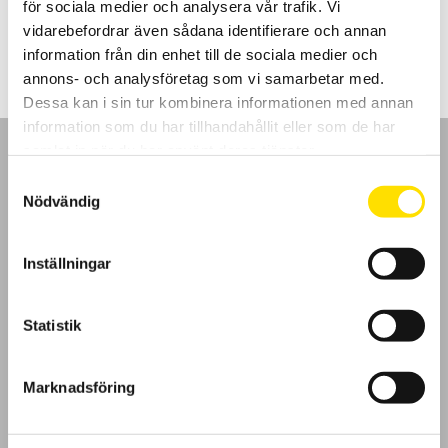
för sociala medier och analysera vår trafik. Vi
Prisintervall:
5,795.00
kr
–
9,940.00
kr
LÄS MER
5,795.00 kr
vidarebefordrar även sådana identifierare och annan
till
information från din enhet till de sociala medier och
9,940.00 kr
annons- och analysföretag som vi samarbetar med.
Dessa kan i sin tur kombinera informationen med annan
information som du har tillhandahållit eller som de har
samlat in när du har använt deras tjänster.
Samtyckesval
Nödvändig
GDPR
Inställningar
Köpvillkor
Statistik
Cookies
Klagomål
Marknadsföring
Kundundersökning