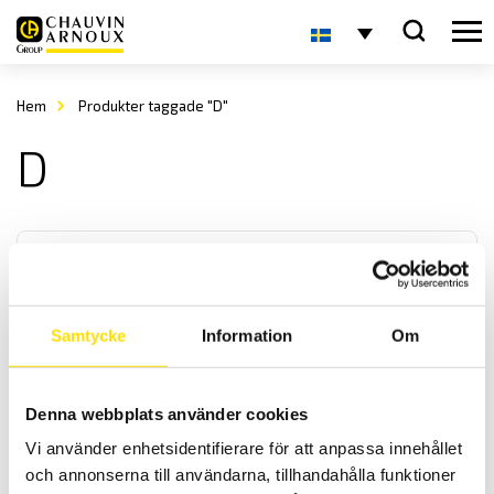
Hem
Produkter taggade "D"
D
Samtycke
Information
Om
Strömtång typ D
Denna webbplats använder cookies
Denna serie strömtänger är för de riktigt höga AC strömmarna. Med
Vi använder enhetsidentifierare för att anpassa innehållet
mycket låg fasvridning samt med ett brett frekvensband fås
hög noggrannhet.
och annonserna till användarna, tillhandahålla funktioner