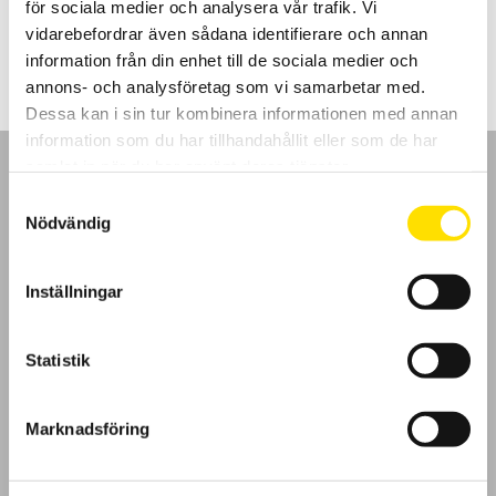
för sociala medier och analysera vår trafik. Vi
Prisintervall:
5,795.00
kr
–
9,940.00
kr
LÄS MER
5,795.00 kr
vidarebefordrar även sådana identifierare och annan
till
information från din enhet till de sociala medier och
9,940.00 kr
annons- och analysföretag som vi samarbetar med.
Dessa kan i sin tur kombinera informationen med annan
information som du har tillhandahållit eller som de har
samlat in när du har använt deras tjänster.
Samtyckesval
Nödvändig
GDPR
Inställningar
Köpvillkor
Statistik
Cookies
Klagomål
Marknadsföring
Kundundersökning