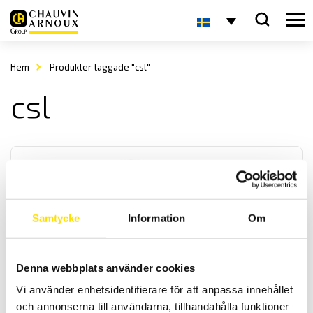
Hem
Produkter taggade "csl"
csl
Samtycke
Information
Om
Lägesgivare och lampor för paneler
Denna webbplats använder cookies
Vi har ett brett sortiment av digitala lägesgivare samt
lampindikatorer för manöverpaneler och apparatskåp. De kan fås
Vi använder enhetsidentifierare för att anpassa innehållet
med olika färger samt för olika spänningar vilket anges vid
och annonserna till användarna, tillhandahålla funktioner
beställning.