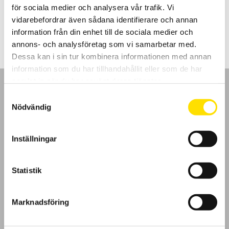
för sociala medier och analysera vår trafik. Vi
LÄS MER
vidarebefordrar även sådana identifierare och annan
information från din enhet till de sociala medier och
annons- och analysföretag som vi samarbetar med.
Dessa kan i sin tur kombinera informationen med annan
information som du har tillhandahållit eller som de har
samlat in när du har använt deras tjänster.
Samtyckesval
Nödvändig
GDPR
Inställningar
Köpvillkor
Statistik
Cookies
Marknadsföring
Klagomål