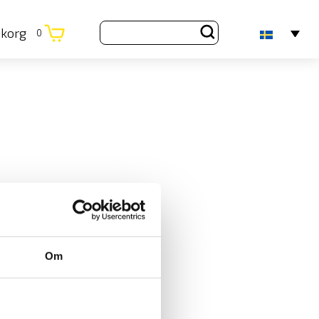
ukorg
0
Om