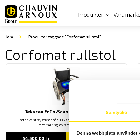
Produkter
Varumärk
Hem
Produkter taggade "Confomat rullstol"
Confomat rullstol
Tekscan ErGo-Scan yttrycksmätning
Samtycke
Lättanvänt system från Tekscan för yttrycksmätning vid
optimering av säten och dynor
Denna webbplats använder 
54,500.00
kr
LÄS MER