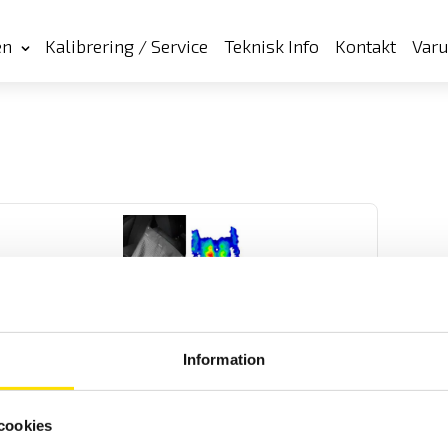
en
Kalibrering / Service
Teknisk Info
Kontakt
Var
Tekscan Conformat yttrycksmätning
Information
Yttrycksmätning för optimering av säten och dynor
cookies
LÄS MER