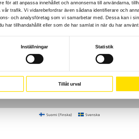
e för att anpassa innehållet och annonserna till användarna, tillh
vår trafik. Vi vidarebefordrar även sådana identifierare och anna
nnons- och analysföretag som vi samarbetar med. Dessa kan i sin
har tillhandahållit eller som de har samlat in när du har använt 
Inställningar
Statistik
Cookies
Klagomål
Kundundersökni
CA Mätsystem AB
08-50 52 68 00
Sjöflygvägen 35
info@camatsystem.co
Tillåt urval
183 62 Täby
Suomi
(
Finska
)
Svenska