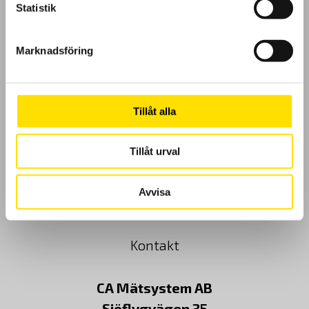
Statistik
GDPR
Marknadsföring
Köpvillkor
Cookies
Tillåt alla
Klagomål
Tillåt urval
Kundundersökning
Avvisa
Om Oss
Kontakt
CA Mätsystem AB
Sjöflygvägen 35