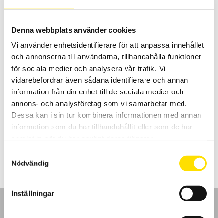
till
1,810.00 kr
Denna webbplats använder cookies
Vi använder enhetsidentifierare för att anpassa innehållet
och annonserna till användarna, tillhandahålla funktioner
för sociala medier och analysera vår trafik. Vi
vidarebefordrar även sådana identifierare och annan
information från din enhet till de sociala medier och
CA1510 Luftkvalitetslogger
annons- och analysföretag som vi samarbetar med.
Inomhuskvalitetslogger som mäter och spelar in tre fysiska
Dessa kan i sin tur kombinera informationen med annan
storheter, CO
(koldioxid), temperatur samt relativ luftfuktighet.
2
information som du har tillhandahållit eller som de har
samlat in när du har använt deras tjänster.
5,950.00
kr
LÄS MER
Samtyckesval
Nödvändig
Inställningar