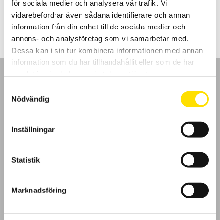
för sociala medier och analysera vår trafik. Vi
2,795.00
kr
LÄS MER
vidarebefordrar även sådana identifierare och annan
information från din enhet till de sociala medier och
annons- och analysföretag som vi samarbetar med.
Dessa kan i sin tur kombinera informationen med annan
information som du har tillhandahållit eller som de har
samlat in när du har använt deras tjänster.
Samtyckesval
Nödvändig
GDPR
Inställningar
Köpvillkor
Statistik
Cookies
Klagomål
Marknadsföring
Kundundersökning