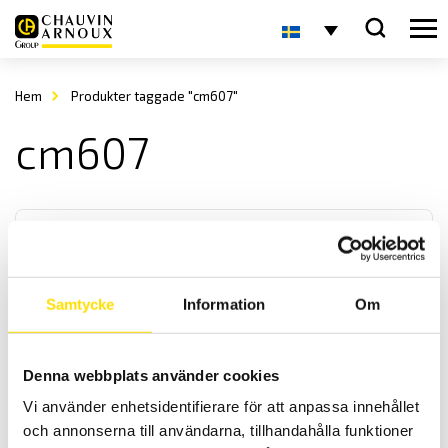
Hem
Produkter taggade "cm607"
cm607
Samtycke
Information
Om
Multimetrix CM605 strömtång AC / DC
Denna webbplats använder cookies
Läckströmstång för både lik- och växelströmmar. Utmärkt vid
Vi använder enhetsidentifierare för att anpassa innehållet
mätning av krypströmmar på fordon samt andra
processapplikationer. Med analog utgång.
och annonserna till användarna, tillhandahålla funktioner