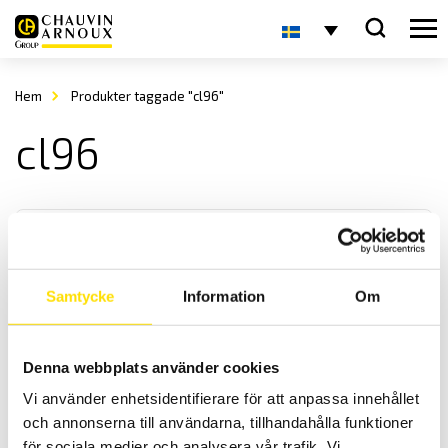
Hem
Produkter taggade "cl96"
cl96
Samtycke
Information
Om
Analoga panelinstrument
Denna webbplats använder cookies
Vi levererar analoga panelinstrument i storlek enligt DIN-norm,
Vi använder enhetsidentifierare för att anpassa innehållet
både enstaka samt i större antal för ert projekt.
och annonserna till användarna, tillhandahålla funktioner
för sociala medier och analysera vår trafik. Vi