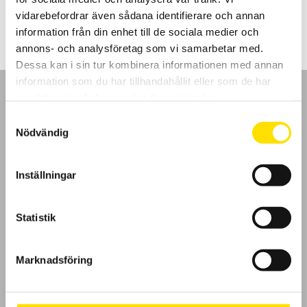
LÄS MER
vidarebefordrar även sådana identifierare och annan
information från din enhet till de sociala medier och
annons- och analysföretag som vi samarbetar med.
Dessa kan i sin tur kombinera informationen med annan
information som du har tillhandahållit eller som de har
samlat in när du har använt deras tjänster.
Samtyckesval
Nödvändig
GDPR
Inställningar
Köpvillkor
Cookies
Statistik
Klagomål
Marknadsföring
Kundundersökning