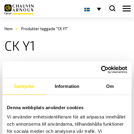
Hem
Produkter taggade "CK Y1"
CK Y1
Samtycke
Information
Om
Denna webbplats använder cookies
Sauter CK-Y1 Lastcell
Vi använder enhetsidentifierare för att anpassa innehållet
Tunna lastceller med hög noggrannhet.
och annonserna till användarna, tillhandahålla funktioner
346.00
kr
LÄS MER
för sociala medier och analysera vår trafik. Vi