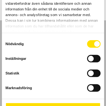
vidarebefordrar även sådana identifierare och annan
information från din enhet till de sociala medier och
annons- och analysföretag som vi samarbetar med.
Dessa kan i sin tur kombinera informationen med annan
information som du har tillhandahållit eller som de har
samlat in när du har använt deras tjänster.
Samtyckesval
Nödvändig
GDPR
Inställningar
Köpvillkor
Cookies
Statistik
Klagomål
Marknadsföring
Kundundersökning