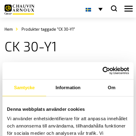
Hem
Produkter taggade "CK 30-Y1"
CK 30-Y1
Samtycke
Information
Om
Denna webbplats använder cookies
Sauter CK-Y1 Lastcell
Vi använder enhetsidentifierare för att anpassa innehållet
Tunna lastceller med hög noggrannhet.
och annonserna till användarna, tillhandahålla funktioner
346.00
kr
LÄS MER
för sociala medier och analysera vår trafik. Vi