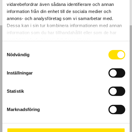
vidarebefordrar även sådana identifierare och annan
information från din enhet till de sociala medier och
annons- och analysföretag som vi samarbetar med.
Dessa kan i sin tur kombinera informationen med annan
information som du har tillhandahållit eller som de har
samlat in när du har använt deras tjänster.
Samtyckesval
Nödvändig
GDPR
Inställningar
Köpvillkor
Cookies
Statistik
Klagomål
Marknadsföring
Kundundersökning