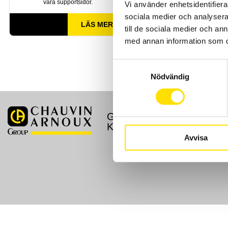
våra supportsidor.
Vi använder enhetsidentifierar
sociala medier och analysera 
LÄS MER
till de sociala medier och a
med annan information som du 
Samtyckesval
Nödvändig
GDPR
Köpvillkor
Kontakt
Avvisa