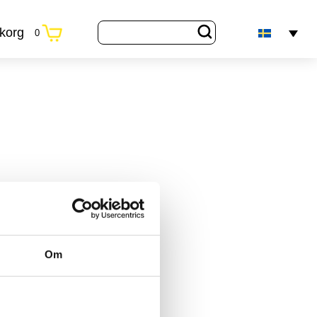
korg
0
Om