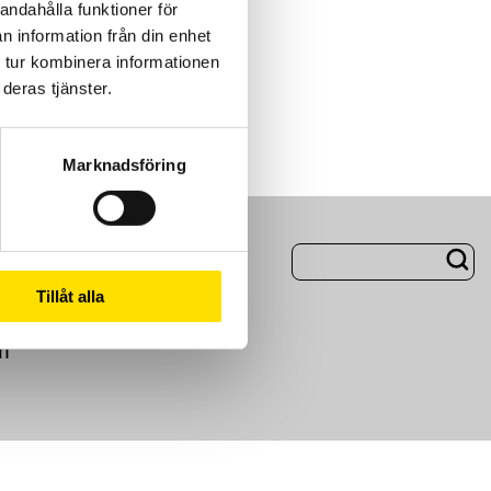
andahålla funktioner för
n information från din enhet
 tur kombinera informationen
deras tjänster.
Marknadsföring
ng
Om Oss
Tillåt alla
m