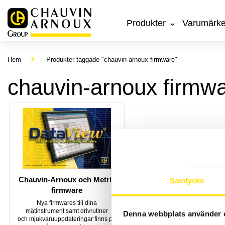
Produkter
Varumärk
Hem
Produkter taggade "chauvin-arnoux firmware"
chauvin-arnoux firmw
Chauvin-Arnoux och Metrix
Samtycke
firmware
Nya firmwares till dina
mätinstrument samt drivrutiner
Denna webbplats använder 
och mjukvaruuppdateringar finns på