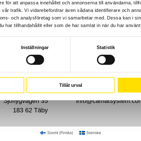
e för att anpassa innehållet och annonserna till användarna, tillh
vår trafik. Vi vidarebefordrar även sådana identifierare och anna
nnons- och analysföretag som vi samarbetar med. Dessa kan i sin
har tillhandahållit eller som de har samlat in när du har använt 
Inställningar
Statistik
Cookies
Klagomål
Kundundersökni
Tillåt urval
CA Mätsystem AB
08-50 52 68 00
Sjöflygvägen 35
info@camatsystem.co
183 62 Täby
Suomi
(
Finska
)
Svenska