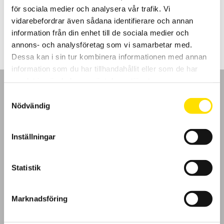
för sociala medier och analysera vår trafik. Vi
5,700.00
kr
LÄS MER
vidarebefordrar även sådana identifierare och annan
information från din enhet till de sociala medier och
annons- och analysföretag som vi samarbetar med.
Dessa kan i sin tur kombinera informationen med annan
information som du har tillhandahållit eller som de har
samlat in när du har använt deras tjänster.
Samtyckesval
Nödvändig
GDPR
Inställningar
Köpvillkor
Statistik
Cookies
Marknadsföring
Klagomål