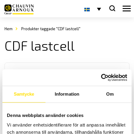
Hem
Produkter taggade "CDF lastcell"
CDF lastcell
Samtycke
Information
Om
CDF miniatyr knapp-lastcell med maxkapaciteter
500 N … 2000 N
Denna webbplats använder cookies
CDF är en liten och kraftfull miniatyr lastcell från APPLIED
Vi använder enhetsidentifierare för att anpassa innehållet
MEASUREMENTS med kapaciteter [0-500 N ... 0-1000 N ... 0-2000
och annonserna till användarna, tillhandahålla funktioner
N]