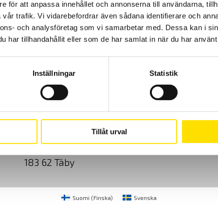
e för att anpassa innehållet och annonserna till användarna, tillh
vår trafik. Vi vidarebefordrar även sådana identifierare och anna
nnons- och analysföretag som vi samarbetar med. Dessa kan i sin
har tillhandahållit eller som de har samlat in när du har använt 
Inställningar
Statistik
Cookies
Klagomål
Kundundersökni
CA Mätsystem AB
08-50 52 68 00
Tillåt urval
Sjöflygvägen 35
info@camatsystem.co
183 62 Täby
Suomi
(
Finska
)
Svenska