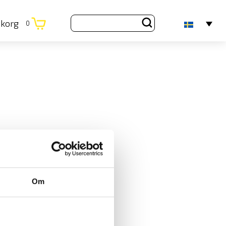
ukorg
0
Om