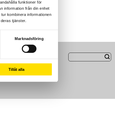
andahålla funktioner för
n information från din enhet
 tur kombinera informationen
deras tjänster.
Marknadsföring
ng
Om Oss
Tillåt alla
m