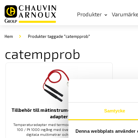
Produkter
Varumärk
Hem
Produkter taggade "catempprob"
catempprob
Tillbehör till mätinstrument typ K & Pt100
Samtycke
adapter
Temperaturadapter med termoelement typ K eller Pt
100 / Pt 1000 ingång med övergång 19 mm cc för
Denna webbplats använder 
digitala multimetrar och strömtänger.