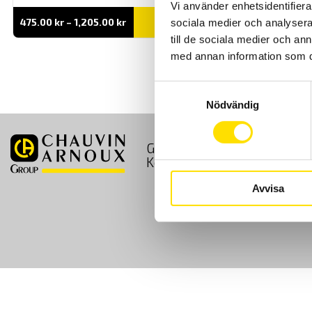
Vi använder enhetsidentifierar
Prisintervall:
475.00
kr
–
1,205.00
kr
LÄS MER
sociala medier och analysera 
475.00 kr
till de sociala medier och a
till
1,205.00 kr
med annan information som du 
Samtyckesval
Nödvändig
GDPR
Köpvillkor
Kontakt
Avvisa