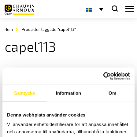
Hem
Produkter taggade "capel113"
capel113
Samtycke
Information
Om
PEL Spänningsadapter
Denna webbplats använder cookies
Spänningsadapter för PEL 112 samt PEL 113 samt de äldre PEL
Vi använder enhetsidentifierare för att anpassa innehållet
modellerna PEL 103 och PEL104. Praktisk vid längre loggningar då
instrumentet drivs av faserna du mäter på.
och annonserna till användarna, tillhandahålla funktioner