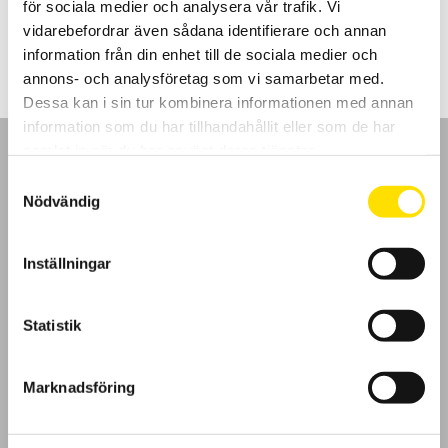
för sociala medier och analysera vår trafik. Vi
2,830.00
kr
LÄS MER
vidarebefordrar även sådana identifierare och annan
information från din enhet till de sociala medier och
annons- och analysföretag som vi samarbetar med.
Dessa kan i sin tur kombinera informationen med annan
information som du har tillhandahållit eller som de har
samlat in när du har använt deras tjänster.
Samtyckesval
Nödvändig
GDPR
Inställningar
Köpvillkor
Statistik
Cookies
Klagomål
Marknadsföring
Kundundersökning