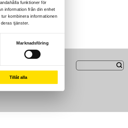
andahålla funktioner för
n information från din enhet
 tur kombinera informationen
deras tjänster.
Marknadsföring
ng
Om Oss
Tillåt alla
m