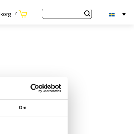
ukorg
0
Om