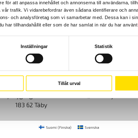
e för att anpassa innehållet och annonserna till användarna, tillh
vår trafik. Vi vidarebefordrar även sådana identifierare och anna
5,660.00
kr
LÄS MER
nnons- och analysföretag som vi samarbetar med. Dessa kan i sin
har tillhandahållit eller som de har samlat in när du har använt 
Inställningar
Statistik
Cookies
Klagomål
Kundundersökni
Tillåt urval
CA Mätsystem AB
08-50 52 68 00
Sjöflygvägen 35
info@camatsystem.co
183 62 Täby
Suomi
(
Finska
)
Svenska