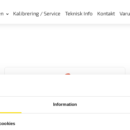
en
Kalibrering / Service
Teknisk Info
Kontakt
Var
Information
F65 Läckströmstång
RMS läckströmstång med 10
µ
A upplösning. Används för att på ett
cookies
smidigt sätt detektera isolationsfel på elinstallationer under drift.