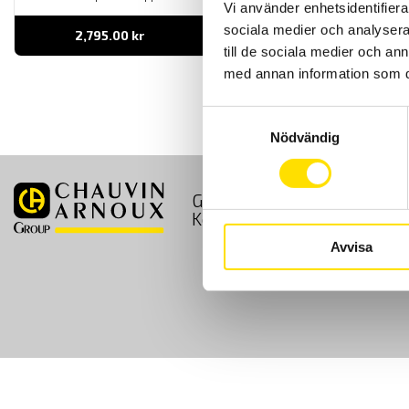
Vi använder enhetsidentifierar
sociala medier och analysera 
2,795.00
kr
LÄS MER
till de sociala medier och a
med annan information som du 
Samtyckesval
Nödvändig
GDPR
Köpvillkor
Kontakt
Avvisa