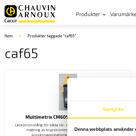
Produkter
Varumärk
Hem
Produkter taggade "caf65"
caf65
Samtycke
Multimetrix CM605 strömtång AC / DC
Läckströmstång för både lik- och växelströmmar. Utmärkt vid
Denna webbplats använder 
mätning av krypströmmar på fordon samt andra
processapplikationer. Med analog utgång.