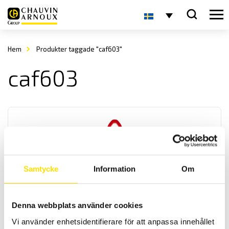
Hem
Produkter taggade "caf603"
caf603
Samtycke
Information
Om
F203, F404, F404T & F604 Multifunktionstänger
TRMS AC/DC
Denna webbplats använder cookies
Multifunktionstänger med 1500 A eller 3000 A lik- och växelström
TRMS mätområde samt spänningsmätning upp till 1200 Vac och
Vi använder enhetsidentifierare för att anpassa innehållet
1700 Vdc. Med summer / kontinuitet, temperaturmätning och