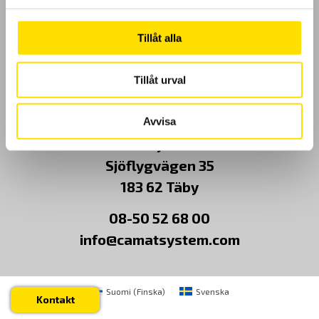
Kundundersökning
Tillåt alla
Om Oss
Tillåt urval
Kontakt
Avvisa
CA Mätsystem AB
Sjöflygvägen 35
183 62 Täby
08-50 52 68 00
info@camatsystem.com
Suomi
(
Finska
)
Svenska
Kontakt