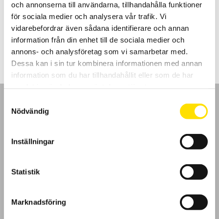
och annonserna till användarna, tillhandahålla funktioner
startströmsmätning. Modell F404T har en automatisk
kontrollfunktion om likström finns på solpanelsinstallationer.
för sociala medier och analysera vår trafik. Vi
vidarebefordrar även sådana identifierare och annan
Prisintervall:
3,630.00
kr
–
7,295.00
kr
LÄS MER
information från din enhet till de sociala medier och
3,630.00 kr
till
annons- och analysföretag som vi samarbetar med.
7,295.00 kr
Dessa kan i sin tur kombinera informationen med annan
information som du har tillhandahållit eller som de har
samlat in när du har använt deras tjänster.
Samtyckesval
Nödvändig
GDPR
Inställningar
Köpvillkor
Statistik
Cookies
Marknadsföring
Klagomål