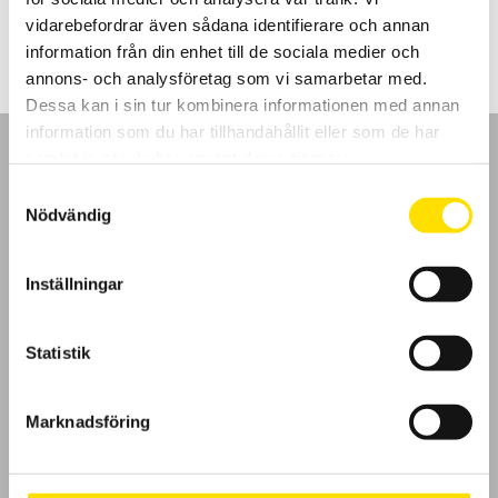
2,995.00
kr
–
4,060.00
kr
LÄS MER
2,995.00 kr
vidarebefordrar även sådana identifierare och annan
till
4,060.00 kr
information från din enhet till de sociala medier och
annons- och analysföretag som vi samarbetar med.
Dessa kan i sin tur kombinera informationen med annan
information som du har tillhandahållit eller som de har
samlat in när du har använt deras tjänster.
Samtyckesval
Nödvändig
GDPR
Inställningar
Köpvillkor
Cookies
Statistik
Klagomål
Marknadsföring
Kundundersökning