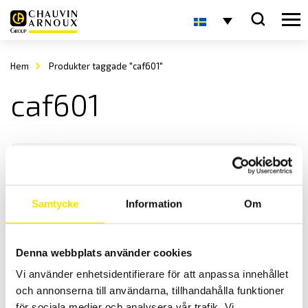
Hem
Produkter taggade "caf601"
caf601
Samtycke
Information
Om
F201 & F402 Multifunktionstänger AC
Denna webbplats använder cookies
Multifunktionstänger med växelströmsmätning TRMS samt
Vi använder enhetsidentifierare för att anpassa innehållet
spänning upp till 1700 V ac/dc, kontinuitet och startströmsmätning.
och annonserna till användarna, tillhandahålla funktioner
för sociala medier och analysera vår trafik. Vi
Prisintervall: