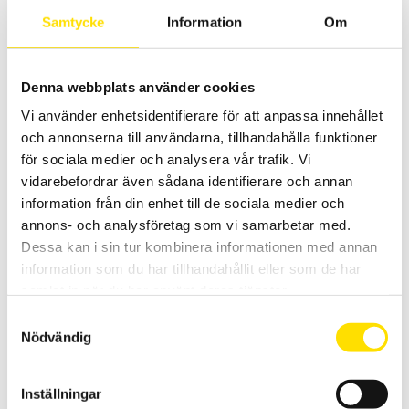
Praktisk loggerfunktion med Bluetooth för överföring av mätdata.
Samtycke
Information
Om
Prisintervall:
4,490.00
kr
–
8,580.00
kr
LÄS MER
4,490.00 kr
till
8,580.00 kr
Denna webbplats använder cookies
Vi använder enhetsidentifierare för att anpassa innehållet
och annonserna till användarna, tillhandahålla funktioner
för sociala medier och analysera vår trafik. Vi
vidarebefordrar även sådana identifierare och annan
information från din enhet till de sociala medier och
annons- och analysföretag som vi samarbetar med.
MX355 & MX655 Strömtänger AC/DC
Dessa kan i sin tur kombinera informationen med annan
information som du har tillhandahållit eller som de har
Allsidiga strömtänger för både lik- och växelström. Med kompakt
yttre samt med stor display.
samlat in när du har använt deras tjänster.
Samtyckesval
Prisintervall:
3,290.00
kr
–
4,745.00
kr
LÄS MER
3,290.00 kr
Nödvändig
till
4,745.00 kr
Inställningar