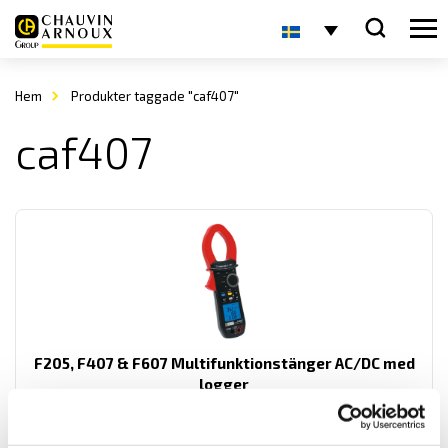
Hem
Produkter taggade "caf407"
caf407
F205, F407 & F607 Multifunktionstänger AC/DC med
logger
Multifunktionstänger med lik- och växelström TRMS samt extra
funktioner som spännings-, kontinuitet- och startströmsmätning.
Dessutom med effekt- och övertonsanalys på enskilda toner.