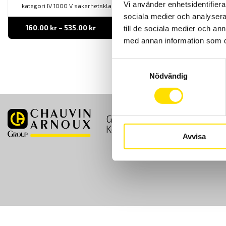
Vi använder enhetsidentifierar
kategori IV 1000 V säkerhetsklassning enligt IEC 61010 standard.
sociala medier och analysera 
Prisintervall:
160.00
kr
–
535.00
kr
LÄS MER
till de sociala medier och a
160.00 kr
med annan information som du 
till
535.00 kr
Samtyckesval
Nödvändig
GDPR
Köpvillkor
Kontakt
Avvisa