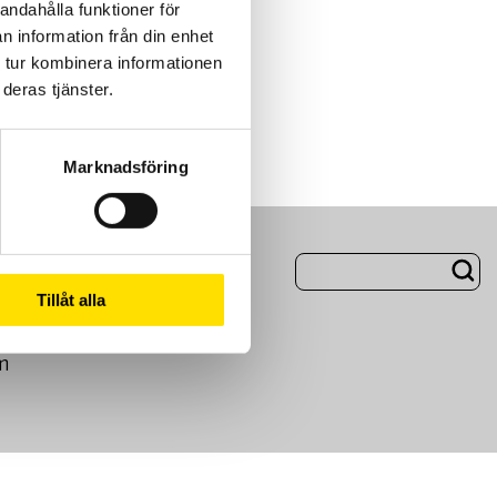
andahålla funktioner för
n information från din enhet
 tur kombinera informationen
deras tjänster.
Marknadsföring
ng
Om Oss
Tillåt alla
m