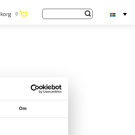
ukorg
0
Om