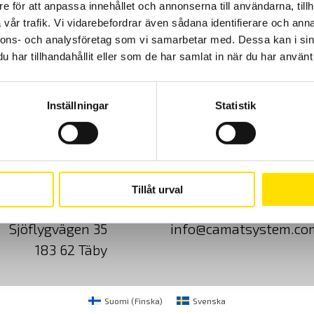
e för att anpassa innehållet och annonserna till användarna, tillh
vår trafik. Vi vidarebefordrar även sådana identifierare och anna
nnons- och analysföretag som vi samarbetar med. Dessa kan i sin
har tillhandahållit eller som de har samlat in när du har använt 
Inställningar
Statistik
Cookies
Klagomål
Kundundersökni
Tillåt urval
CA Mätsystem AB
08-50 52 68 00
Sjöflygvägen 35
info@camatsystem.co
183 62 Täby
Suomi
(
Finska
)
Svenska