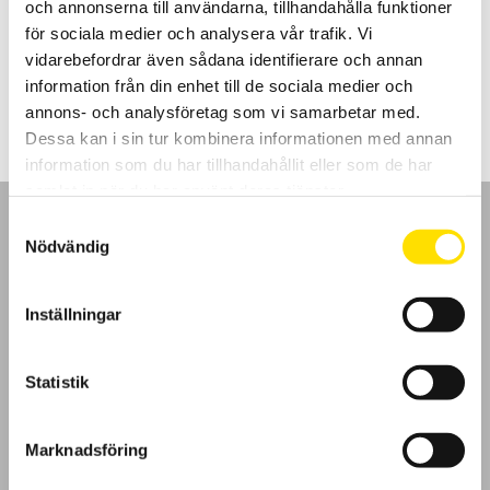
och annonserna till användarna, tillhandahålla funktioner
Passar utmärkt för att leta avgränsningskablar för automatiska
gräsklippare samt att hitta avbrott i värmegolvslingor.
för sociala medier och analysera vår trafik. Vi
vidarebefordrar även sådana identifierare och annan
5,190.00
kr
LÄS MER
information från din enhet till de sociala medier och
annons- och analysföretag som vi samarbetar med.
Dessa kan i sin tur kombinera informationen med annan
information som du har tillhandahållit eller som de har
samlat in när du har använt deras tjänster.
Samtyckesval
Nödvändig
GDPR
Inställningar
Köpvillkor
Statistik
Cookies
Marknadsföring
Klagomål