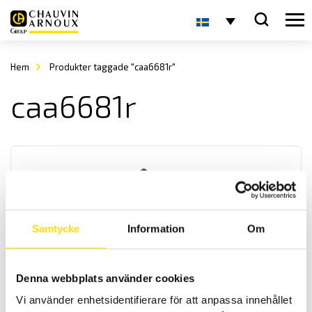
Hem
Produkter taggade "caa6681r"
caa6681r
Samtycke
Information
Om
CA6683 Kabelsökare
En digital kabelsökare med en sökfrekvens på 125 kHz med
Denna webbplats använder cookies
inställbar känslighet samt även klarar av när kabeln ligger lite
djupare. För snabb och exakt sökning i krävande industrimiljöer av
Vi använder enhetsidentifierare för att anpassa innehållet
elkablar eller metallrör vare sig de är spänningssatta eller inte.