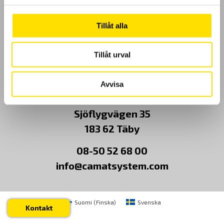
Kundundersökning
Tillåt alla
Om Oss
Tillåt urval
Kontakt
Avvisa
CA Mätsystem AB
Sjöflygvägen 35
183 62 Täby
08-50 52 68 00
info@camatsystem.com
Suomi
(
Finska
)
Svenska
Kontakt