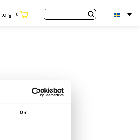
ukorg
0
Om