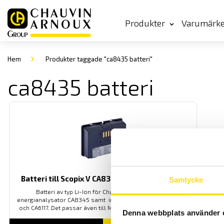
Produkter
Varumärk
Hem
Produkter taggade "ca8435 batteri"
ca8435 batteri
Batteri till Scopix V CA8345 CA6116N & CA6117
Samtycke
Batteri av typ Li-Ion för Chauvin-Arnoux A klass
energianalysator CA8345 samt installationstestare CA6116N
och CA6117. Det passar även till Metrix oscilloskop Scopix V.
Denna webbplats använder 