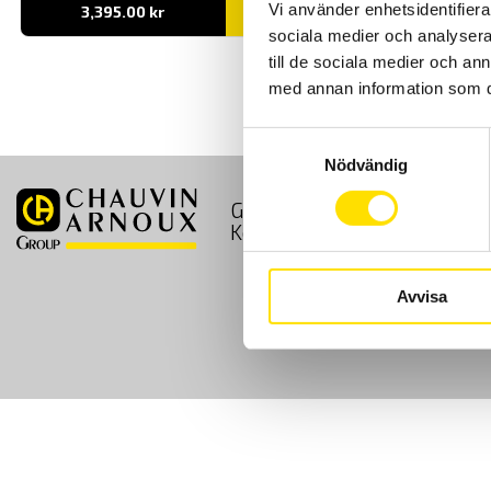
Vi använder enhetsidentifierar
3,395.00
kr
LÄS MER
sociala medier och analysera 
till de sociala medier och a
med annan information som du 
Samtyckesval
Nödvändig
GDPR
Köpvillkor
Kontakt
Avvisa