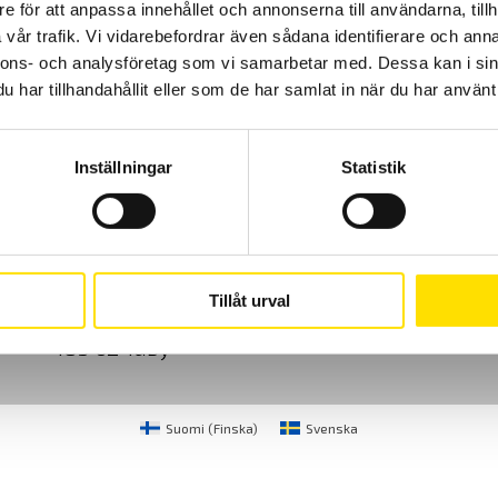
e för att anpassa innehållet och annonserna till användarna, tillh
vår trafik. Vi vidarebefordrar även sådana identifierare och anna
nnons- och analysföretag som vi samarbetar med. Dessa kan i sin
har tillhandahållit eller som de har samlat in när du har använt 
Inställningar
Statistik
Cookies
Klagomål
Kundundersökni
CA Mätsystem AB
08-50 52 68 00
Tillåt urval
Sjöflygvägen 35
info@camatsystem.co
183 62 Täby
Suomi
(
Finska
)
Svenska