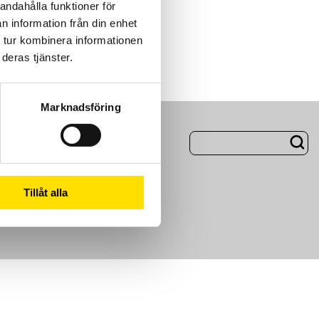
andahålla funktioner för
n information från din enhet
 tur kombinera informationen
deras tjänster.
Marknadsföring
ng
Om Oss
Tillåt alla
m