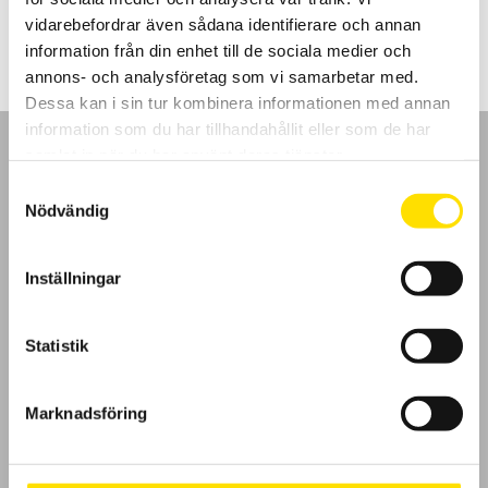
630.00
kr
–
780.00
kr
LÄS MER
630.00 kr
vidarebefordrar även sådana identifierare och annan
till
780.00 kr
information från din enhet till de sociala medier och
annons- och analysföretag som vi samarbetar med.
Dessa kan i sin tur kombinera informationen med annan
information som du har tillhandahållit eller som de har
samlat in när du har använt deras tjänster.
Samtyckesval
Nödvändig
GDPR
Inställningar
Köpvillkor
Cookies
Statistik
Klagomål
Marknadsföring
Kundundersökning