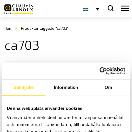
Hem
Produkter taggade "ca703"
ca703
Samtycke
Information
Om
CA702 & CA703 Spänningsprovare 600 V AC
Denna webbplats använder cookies
Enkla spänningsprovare av multifunktionstyp som får plats överallt
Vi använder enhetsidentifierare för att anpassa innehållet
med säkerhetskategori VI 600 V.
och annonserna till användarna, tillhandahålla funktioner
för sociala medier och analysera vår trafik. Vi
Prisintervall: