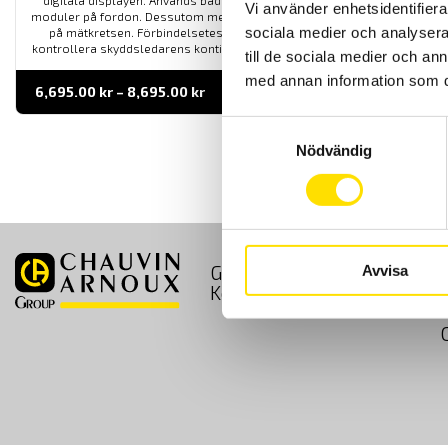
digitala displayen. Används både i fasta installationer som i HV-
Vi använder enhetsidentifierar
moduler på fordon. Dessutom med automatisk spänningsindikering
sociala medier och analysera 
på mätkretsen. Förbindelsetest 20 eller 200 mA ström för att
kontrollera skyddsledarens kontinuitet. Säkerhetskategori IV 600 V.
till de sociala medier och a
med annan information som du 
Prisintervall:
6,695.00
kr
–
8,695.00
kr
LÄS MER
6,695.00 kr
till
Samtyckesval
8,695.00 kr
Nödvändig
GDPR
Köpvillkor
Avvisa
Kontakt