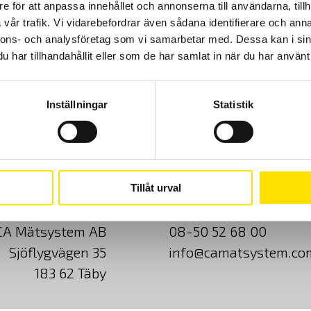
e för att anpassa innehållet och annonserna till användarna, tillh
vår trafik. Vi vidarebefordrar även sådana identifierare och anna
nnons- och analysföretag som vi samarbetar med. Dessa kan i sin
har tillhandahållit eller som de har samlat in när du har använt 
Inställningar
Statistik
Cookies
Klagomål
Kundundersökni
Tillåt urval
CA Mätsystem AB
08-50 52 68 00
Sjöflygvägen 35
info@camatsystem.co
183 62 Täby