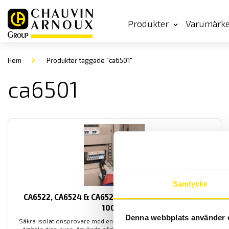
Produkter
Varumärk
Hem
Produkter taggade "ca6501"
ca6501
Samtycke
CA6522, CA6524 & CA6526 isolationsprovare 50…
1000 V
Denna webbplats använder 
Säkra isolationsprovare med enkel avläsning på den analog- och