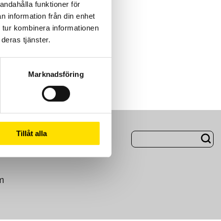
andahålla funktioner för
n information från din enhet
 tur kombinera informationen
deras tjänster.
Marknadsföring
ng
Om Oss
Tillåt alla
m