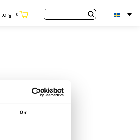
ukorg
0
Om