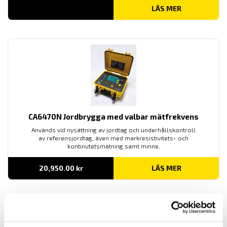
LÄS MER
CA6470N Jordbrygga med valbar mätfrekvens
Används vid nysättning av jordtag och underhållskontroll
av referensjordtag, även med markresistivitets- och
kontinutetsmätning samt minne.
20,950.00
kr
LÄS MER