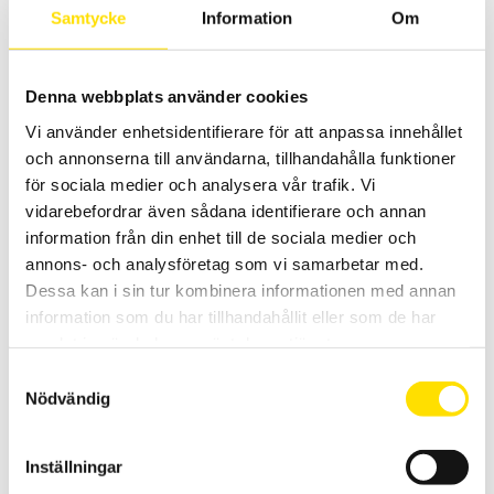
Samtycke
Information
Om
Denna webbplats använder cookies
Batteri till CA6505, 6545, 6547, 6549 & CA6462,
6470,6471,6472
Vi använder enhetsidentifierare för att anpassa innehållet
och annonserna till användarna, tillhandahålla funktioner
Originalbatteri för Chauvin-Arnoux 5 kV isolationsprovare och
jordbryggor.
för sociala medier och analysera vår trafik. Vi
vidarebefordrar även sådana identifierare och annan
3,320.00
kr
LÄS MER
information från din enhet till de sociala medier och
annons- och analysföretag som vi samarbetar med.
Dessa kan i sin tur kombinera informationen med annan
information som du har tillhandahållit eller som de har
samlat in när du har använt deras tjänster.
Samtyckesval
Nödvändig
Batteriladdare till instrument
Inställningar
Batteriladdare till Chauvin-Arnoux mätinstrument Qualistar,