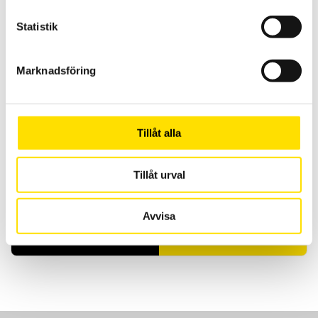
installationstestare multimetrar och jordtagsbryggor.
Statistik
Prisintervall:
610.00
kr
–
7,650.00
kr
LÄS MER
610.00 kr
till
7,650.00 kr
Marknadsföring
Tillåt alla
Tillåt urval
Tillbehör till mätinstrument, mjuka väskor
Mjuka väskor för alla mätinstrument!
Avvisa
Prisintervall:
885.00
kr
–
2,320.00
kr
LÄS MER
885.00 kr
till
2,320.00 kr